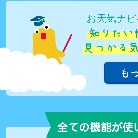
お天気ナビ
も