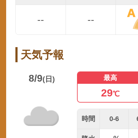
--
--
天気予報
8/9
最高
(日)
29
℃
時間
0-6