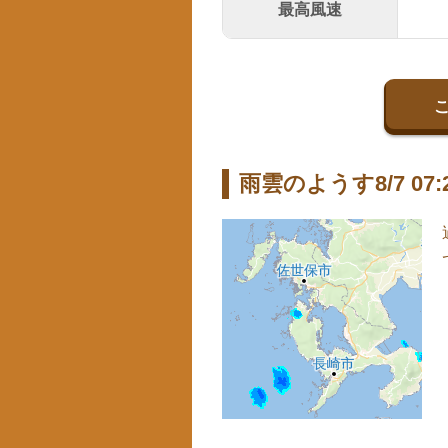
最高風速
雨雲のようす8/7 07: