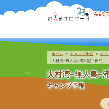
ホーム
キャンプナビ
キャ
大村湾~無人島~滞在記「田島」
大村湾~無人島~
キャンプ予報