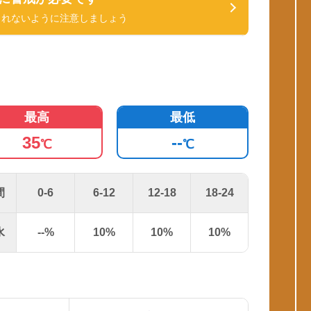
されないように注意しましょう
最高
最低
35
--
℃
℃
間
0-6
6-12
12-18
18-24
水
--
%
10
%
10
%
10
%