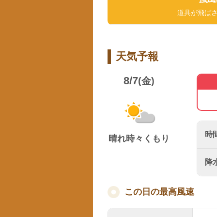
道具が飛ば
天気予報
8/7
(金)
時
晴れ時々くもり
降
この日の最高風速