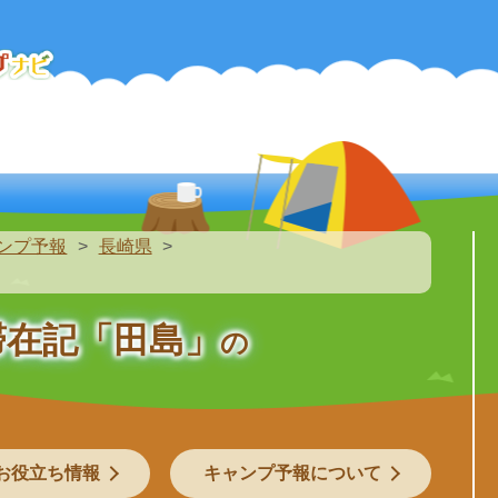
ンプ予報
長崎県
滞在記「田島」
の
お役立ち情報
キャンプ予報について