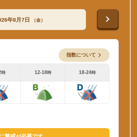
026年8月7日
（金）
指数について
2
12-18
18-24
時
時
時
に警戒が必要です