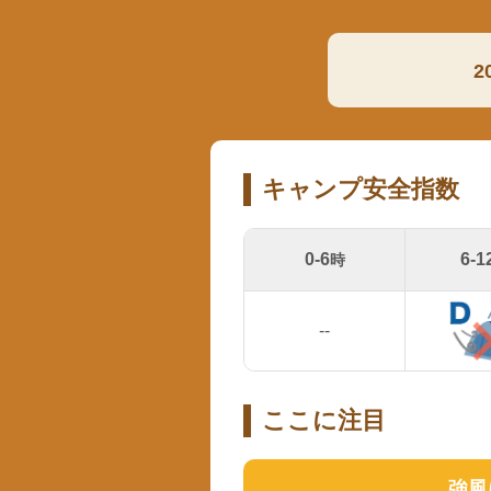
2
キャンプ安全指数
0-6
6-1
時
--
ここに注目
強風