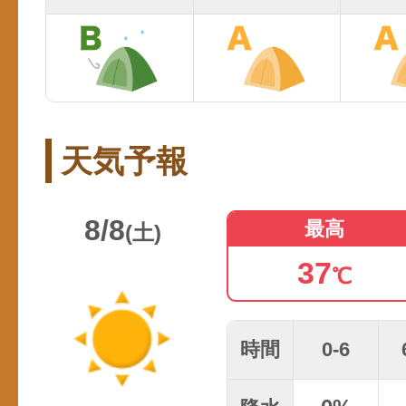
天気予報
8/8
最高
(土)
37
℃
時間
0-6