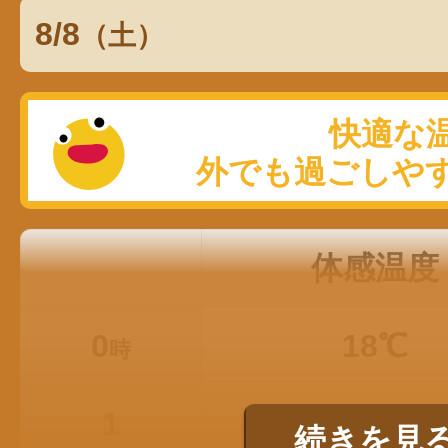
8/8
（土）
体感温度
0
18℃
時
1
17℃
続きを見