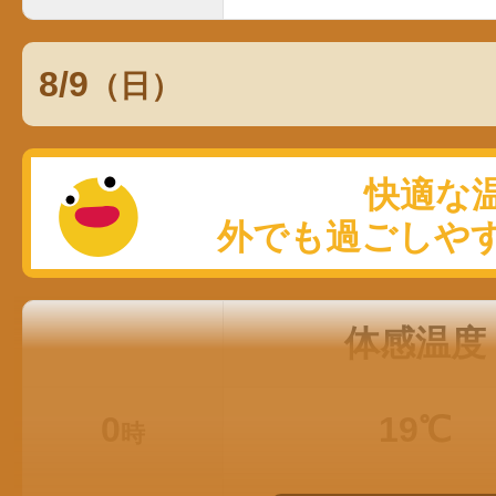
8/9
（日）
体感温度
0
19℃
時