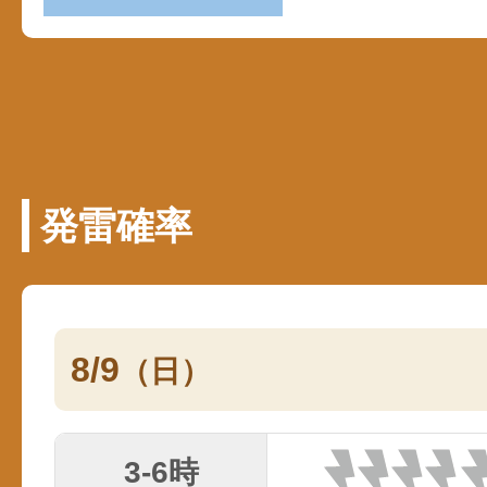
発雷確率
8/9
（日）
3-6時