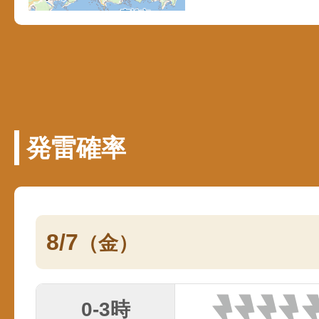
発雷確率
8/7
（金）
0-3時