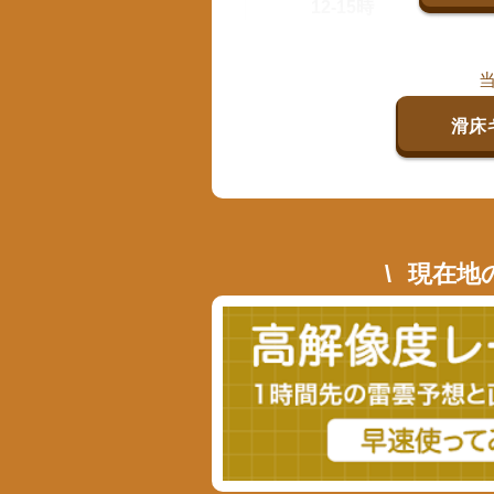
12-15時
滑床
現在地