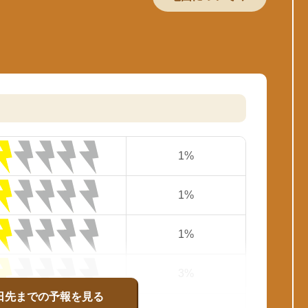
1%
1%
1%
3%
日先までの予報を見る