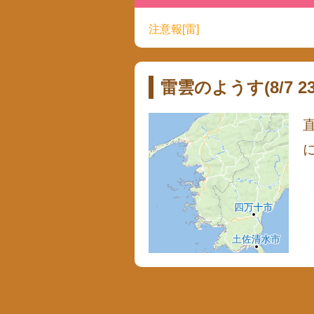
注意報[雷]
雷雲のようす(8/7 23: