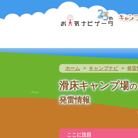
ホーム
キャンプナビ
発雷
滑床キャンプ場
の
発雷情報
ここに注目