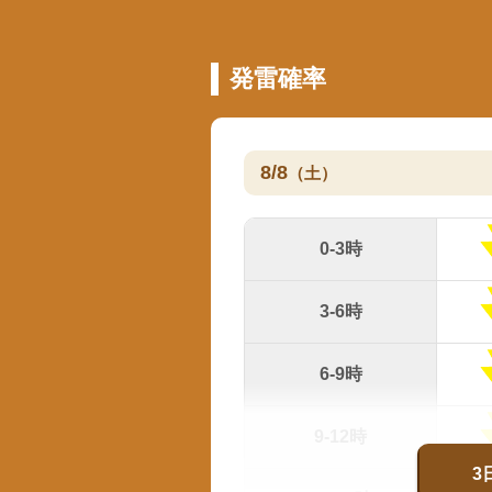
発雷確率
8/8
（土）
0-3時
3-6時
6-9時
9-12時
3