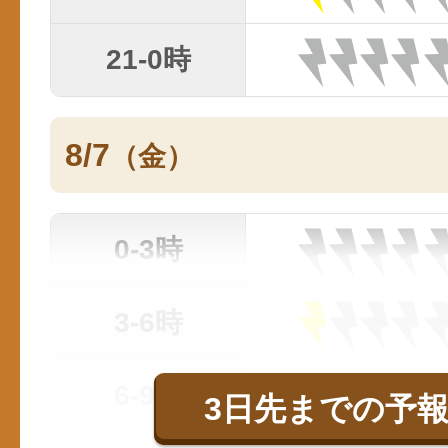
21-0時
8/7
（金）
0-3時
3-6時
6-9時
3日先までの予