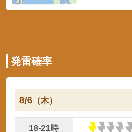
発雷確率
8/6
（木）
18-21時