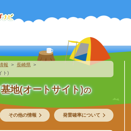
情報
長崎県
イト)
基地(オートサイト)
の
その他の情報
発雷確率について