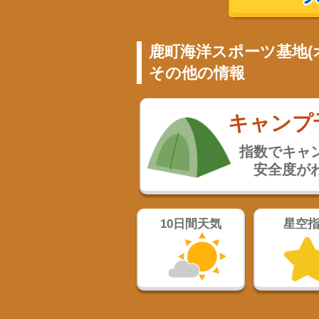
鹿町海洋スポーツ基地(
その他の情報
キャンプ
指数でキャ
安全度が
10日間天気
星空