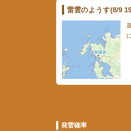
雷雲のようす(8/9 19:
発雷確率