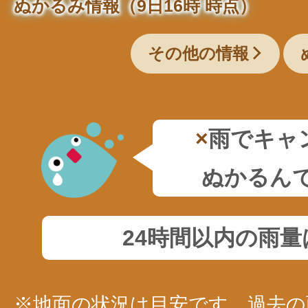
ぬかるみ情報（9日16時 時点）
その他の情報
×
雨でキャ
ぬかるん
24時間以内の雨
※地面の状況は目安です。過去の