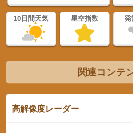
10日間天気
星空指数
発
関連コンテ
高解像度レーダー