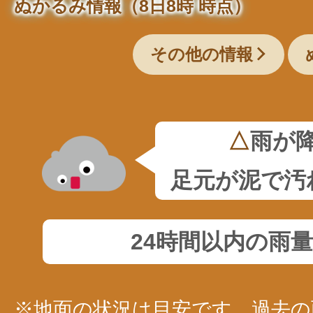
ぬかるみ情報（8日8時 時点）
その他の情報
△
雨が
足元が泥で汚
24時間以内の雨
※地面の状況は目安です。過去の