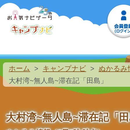
ホーム
キャンプナビ
ぬかるみ
大村湾~無人島~滞在記「田島」
大村湾~無人島~滞在記「