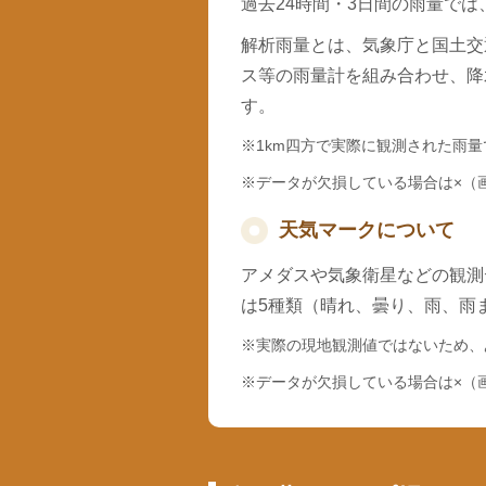
過去24時間・3日間の雨量で
解析雨量とは、気象庁と国土交
ス等の雨量計を組み合わせ、降
す。
※1km四方で実際に観測された雨
※データが欠損している場合は×（
天気マークについて
アメダスや気象衛星などの観測
は5種類（晴れ、曇り、雨、雨
※実際の現地観測値ではないため、
※データが欠損している場合は×（