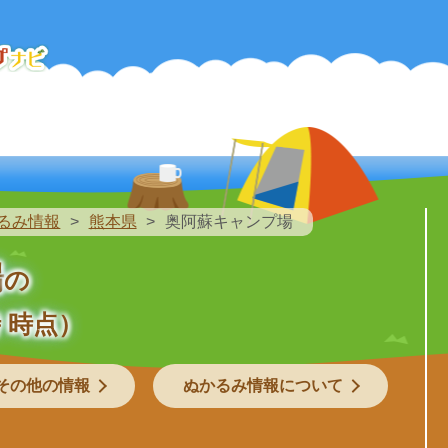
るみ情報
熊本県
奥阿蘇キャンプ場
場
の
 時点）
その他の情報
ぬかるみ情報について