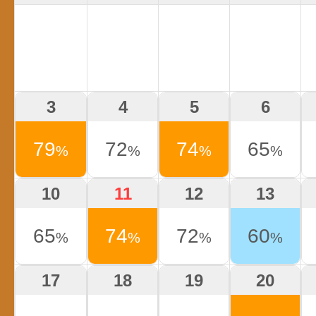
3
4
5
6
79
72
74
65
%
%
%
%
10
11
12
13
65
74
72
60
%
%
%
%
17
18
19
20