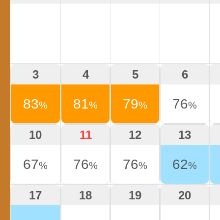
3
4
5
6
83
81
79
76
%
%
%
%
10
11
12
13
67
76
76
62
%
%
%
%
17
18
19
20