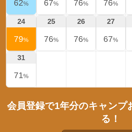
62
67
76
76
%
%
%
%
24
25
26
27
79
76
76
67
%
%
%
%
31
71
%
会員登録で1年分のキャンプ
る！