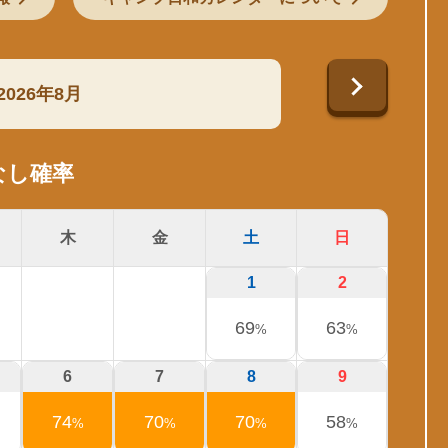
2026年8月
なし確率
木
金
土
日
1
2
69
63
%
%
6
7
8
9
74
70
70
58
%
%
%
%