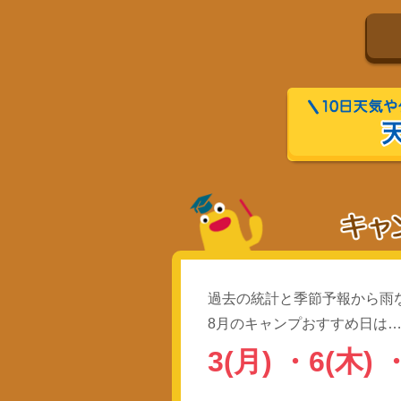
過去の統計と季節予報から雨
8月のキャンプおすすめ日は
3(月)
・
6(木)