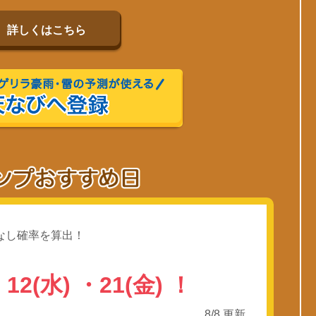
詳しくはこちら
なし確率を算出！
…
・
12(水)
・
21(金)
！
8/8 更新