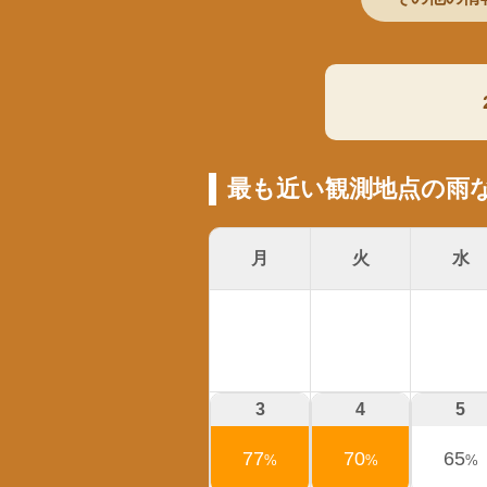
最も近い観測地点の雨
月
火
水
3
4
5
77
70
65
%
%
%