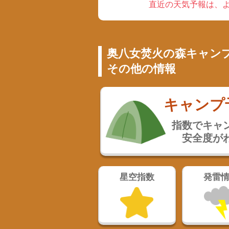
直近の天気予報は、よ
奥八女焚火の森キャン
その他の情報
キャンプ
指数でキャ
安全度が
星空指数
発雷