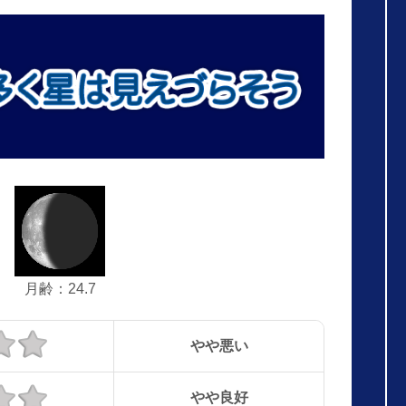
月齢：24.7
やや悪い
やや良好