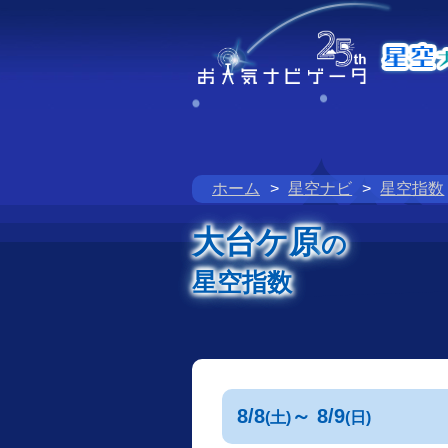
ホーム
星空ナビ
星空指数
大台ケ原
の
星空指数
8/8
～ 8/9
(土)
(日)