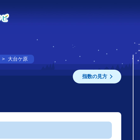
大台ケ原
指数の見方