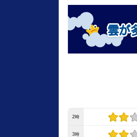
2
時
3
時