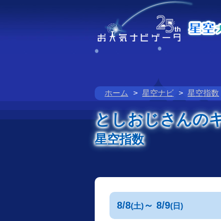
ホーム
星空ナビ
星空指数
としおじさんの
星空指数
8/8
～ 8/9
(土)
(日)