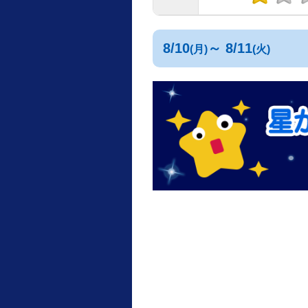
8/10
～ 8/11
(月)
(火)