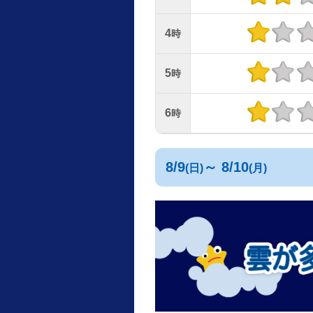
4
時
5
時
6
時
8/9
～ 8/10
(日)
(月)