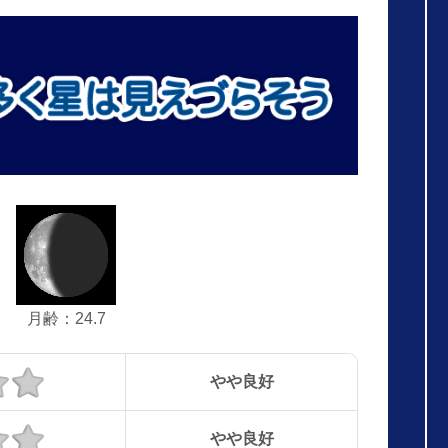
月齢：24.7
やや良好
やや良好