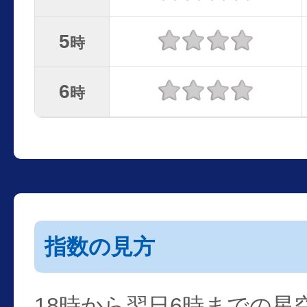
5
時
6
時
指数の見方
18時から翌日6時までの星