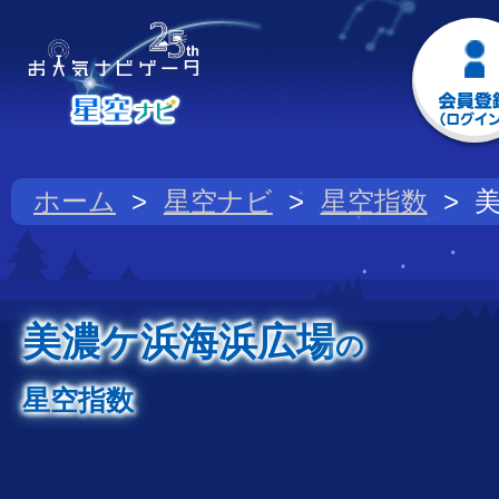
ホーム
星空ナビ
星空指数
美濃ケ浜海浜広場
の
星空指数