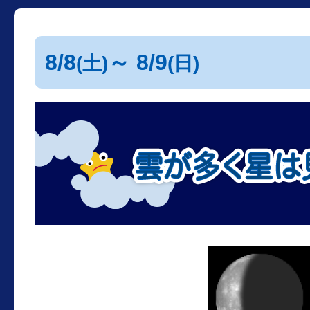
8/8
～ 8/9
(土)
(日)