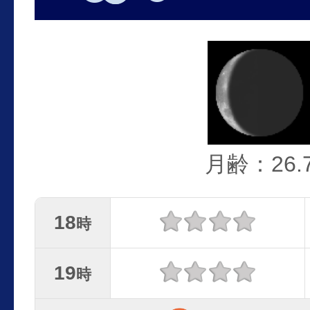
月齢：26.
18
時
19
時