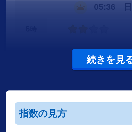
05:36 
6
時
続きを見
指数の見方