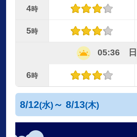
4
時
5
時
05:36 
6
時
8/12
～ 8/13
(水)
(木)