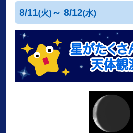
8/11
～ 8/12
(火)
(水)