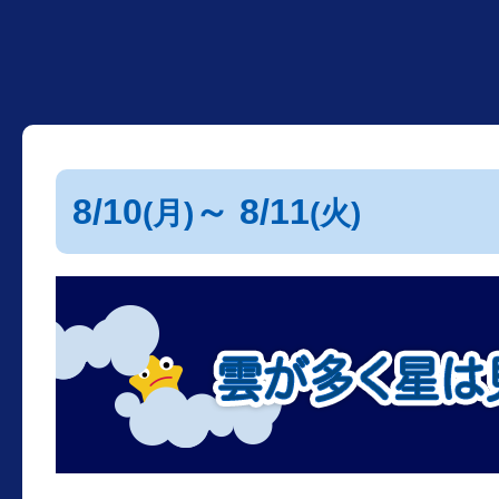
8/10
～ 8/11
(月)
(火)