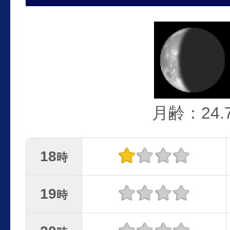
月齢：24.
18
時
19
時