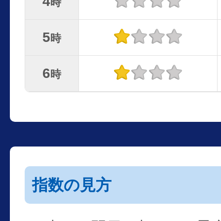
4
時
5
時
6
時
指数の見方