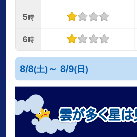
5
時
6
時
8/8
～ 8/9
(土)
(日)