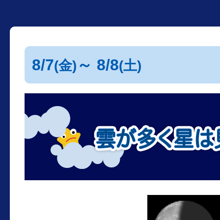
8/7
～ 8/8
(金)
(土)