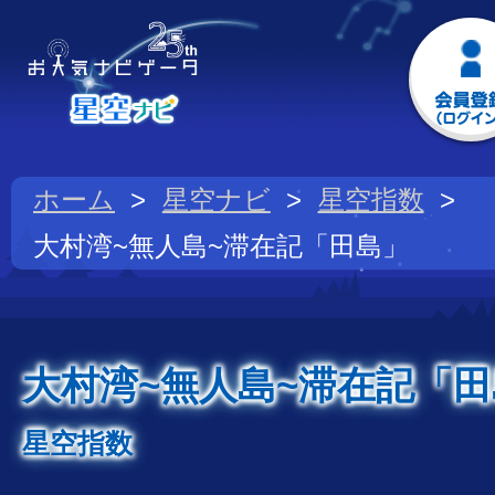
ホーム
星空ナビ
星空指数
大村湾~無人島~滞在記「田島」
大村湾~無人島~滞在記「
星空指数