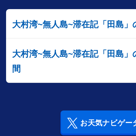
大村湾~無人島~滞在記「田島」
大村湾~無人島~滞在記「田島」
間
お天気ナビゲータ