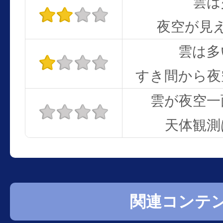
雲は
夜空が見
雲は多
すき間から夜
雲が夜空一
天体観測
関連コンテ