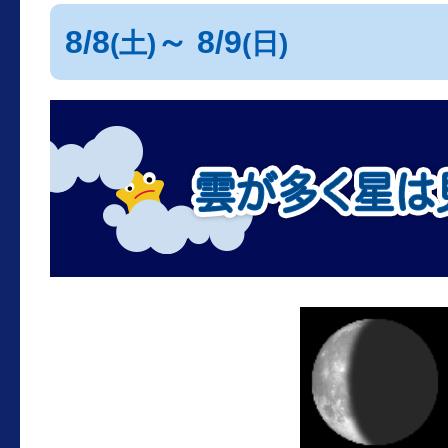
8/8
～ 8/9
(土)
(日)