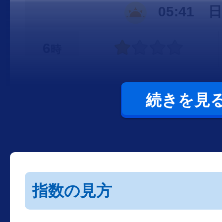
05:41 
6
時
続きを見
指数の見方