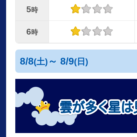
5
時
6
時
8/8
～ 8/9
(土)
(日)