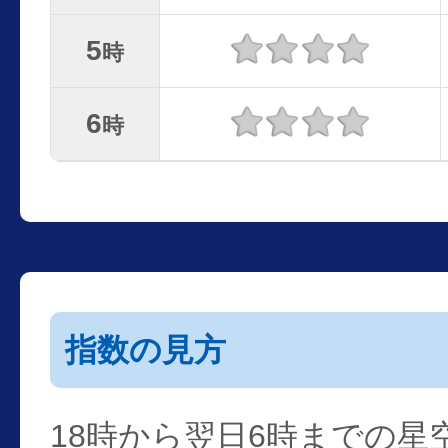
5
時
6
時
指数の見方
18時から翌日6時までの星