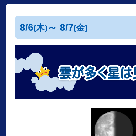
8/6
～ 8/7
(木)
(金)