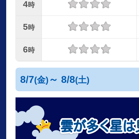
4
時
5
時
6
時
8/7
～ 8/8
(金)
(土)