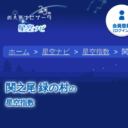
ホーム
星空ナビ
星空指数
関之尾 緑の村
の
星空指数