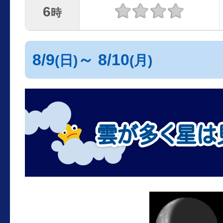
6
時
8/9
～ 8/10
(日)
(月)