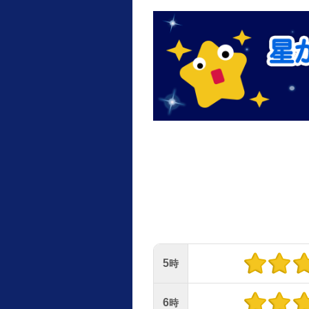
5
時
6
時