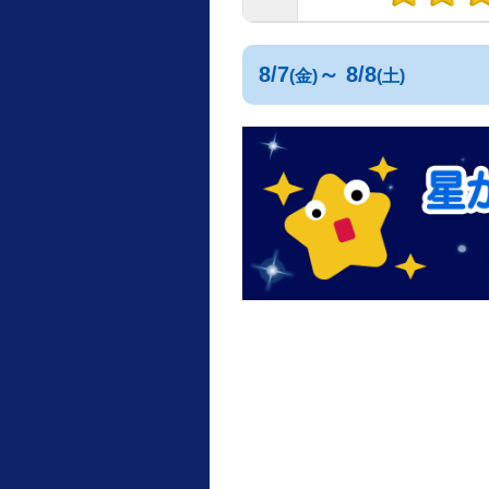
8/7
～ 8/8
(金)
(土)