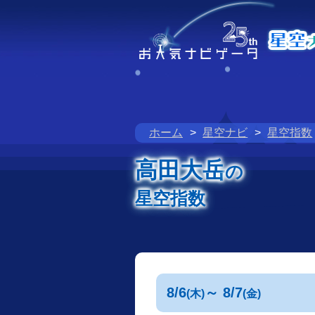
ホーム
星空ナビ
星空指数
高田大岳
の
星空指数
8/6
～ 8/7
(木)
(金)