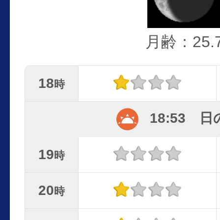
月齢：25.
18
時
18:53 
19
時
20
時