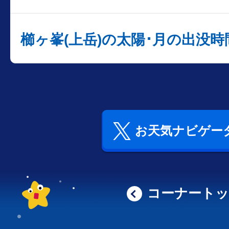
櫛ヶ峯(上岳)の太陽･月の出没時
お天気ナビゲータ
コーナート