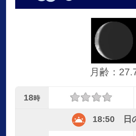
月齢：27.
18
時
18:50 