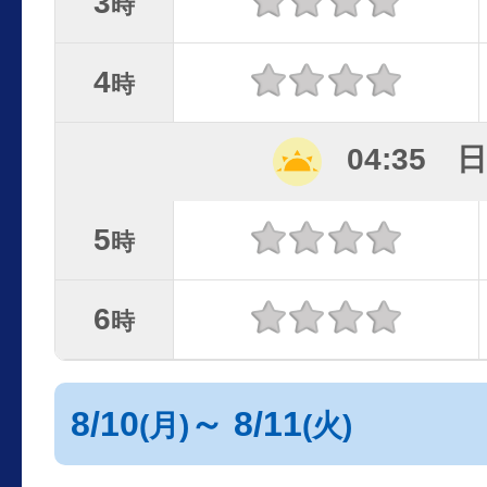
3
時
4
時
04:35 
5
時
6
時
8/10
～ 8/11
(月)
(火)