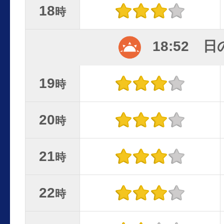
18
時
18:52 
19
時
20
時
21
時
22
時