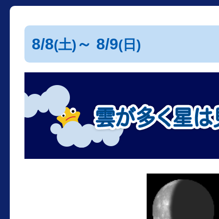
8/8
～ 8/9
(土)
(日)