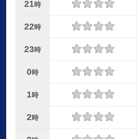
21
時
22
時
23
時
0
時
1
時
2
時