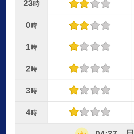
23
時
0
時
1
時
2
時
3
時
4
時
04:37 