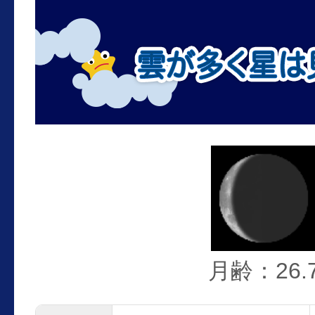
月齢：26.