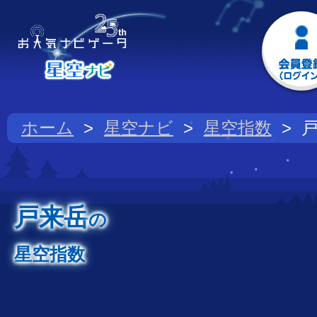
ホーム
星空ナビ
星空指数
戸来岳
の
星空指数