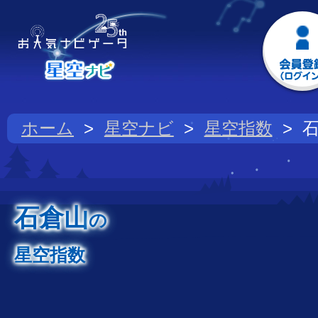
ホーム
星空ナビ
星空指数
石倉山
の
星空指数