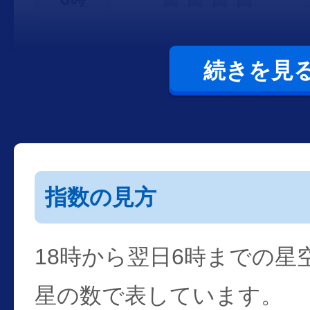
続きを見
指数の見方
18時から翌日6時までの星
星の数で表しています。