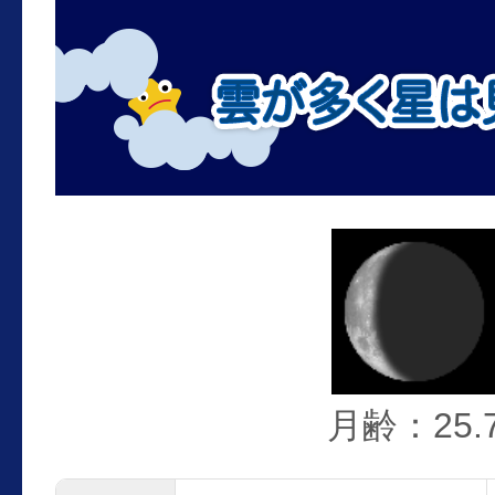
月齢：25.