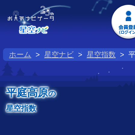
ホーム
星空ナビ
星空指数
平庭高原
の
星空指数