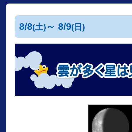
8/8
～ 8/9
(土)
(日)