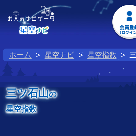
ホーム
星空ナビ
星空指数
三ツ石山
の
星空指数