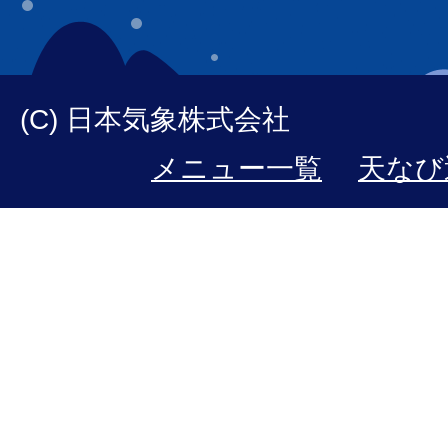
(C) 日本気象株式会社
メニュー一覧
天なび