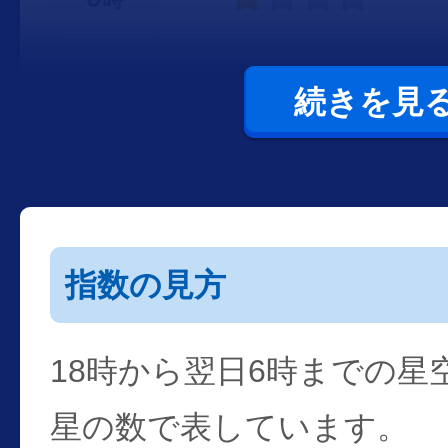
続きを見
指数の見方
18時から翌日6時までの星
星の数で表しています。