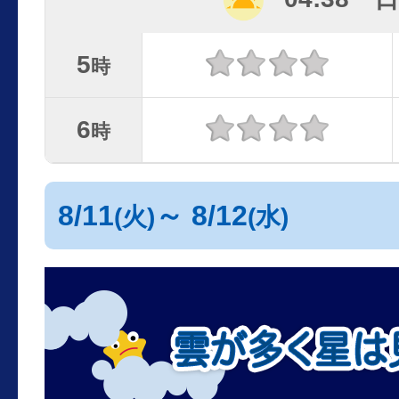
5
時
6
時
8/11
～ 8/12
(火)
(水)