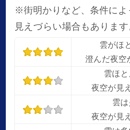
※街明かりなど、条件によ
見えづらい場合もあります
雲がほ
澄んだ夜空
雲ほと
夜空が見
雲は
夜空が見