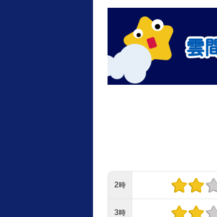
2
時
3
時