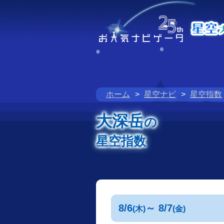
ホーム
星空ナビ
星空指数
大深岳
の
星空指数
8/6
～ 8/7
(木)
(金)