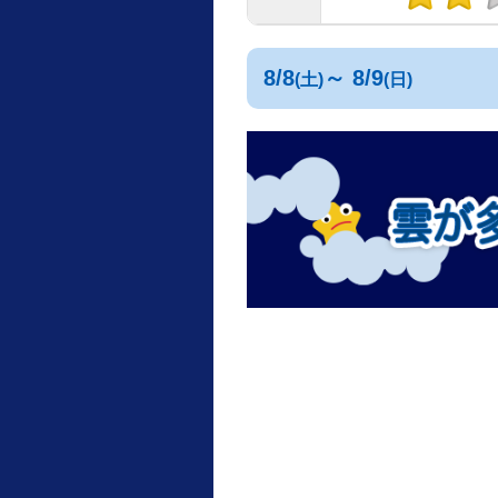
8/8
～ 8/9
(土)
(日)