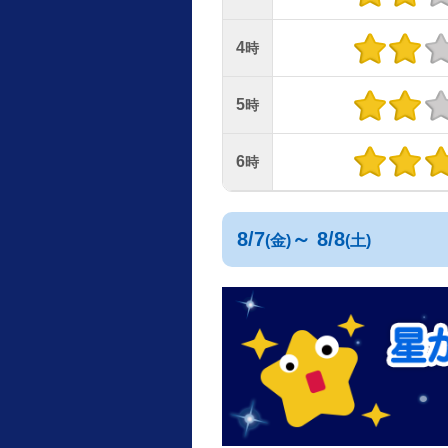
4
時
5
時
6
時
8/7
～ 8/8
(金)
(土)