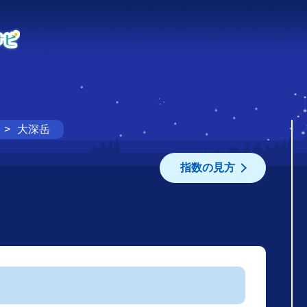
大深岳
指数の見方