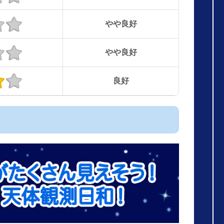
やや良好
やや良好
良好