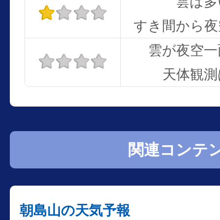
雲は多
すき間から夜
雲が夜空一
天体観測
関連コンテ
朝島山の天気予報