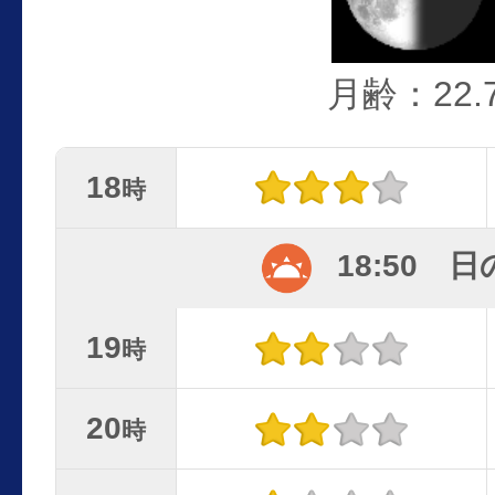
月齢：22.
18
時
18:50 
19
時
20
時