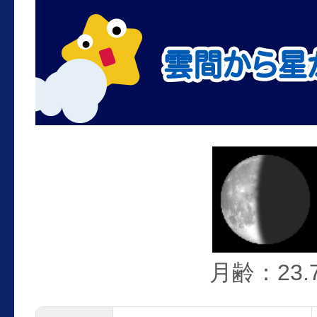
月齢：23.