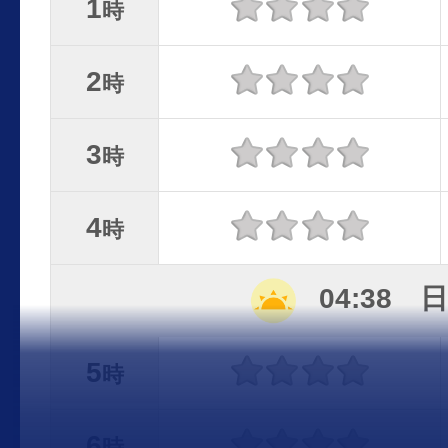
1
時
2
時
3
時
4
時
04:38 
5
時
6
時