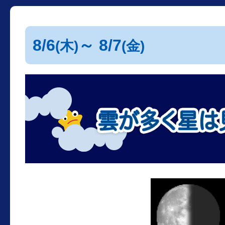
8/6
～ 8/7
(木)
(金)