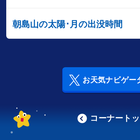
朝島山の太陽･月の出没時間
お天気ナビゲータ
コーナート