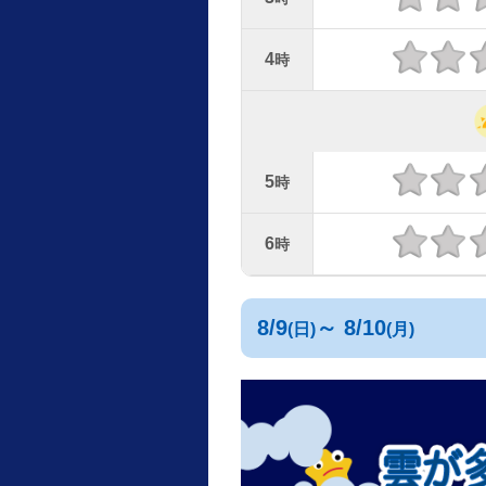
4
時
5
時
6
時
8/9
～ 8/10
(日)
(月)