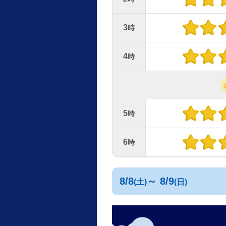
3
時
4
時
5
時
6
時
8/8
～ 8/9
(土)
(日)