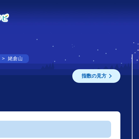
姥倉山
指数の見方