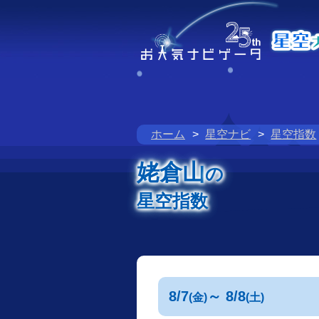
ホーム
星空ナビ
星空指数
姥倉山
の
星空指数
8/7
～ 8/8
(金)
(土)