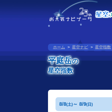
ホーム
星空ナビ
星空指数
平庭岳
の
星空指数
8/8
～ 8/9
(土)
(日)