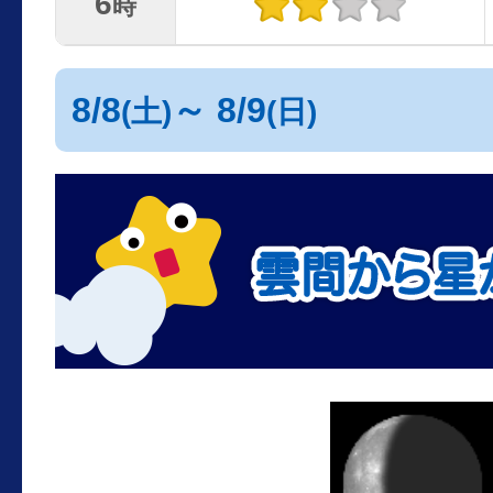
6
時
8/8
～ 8/9
(土)
(日)