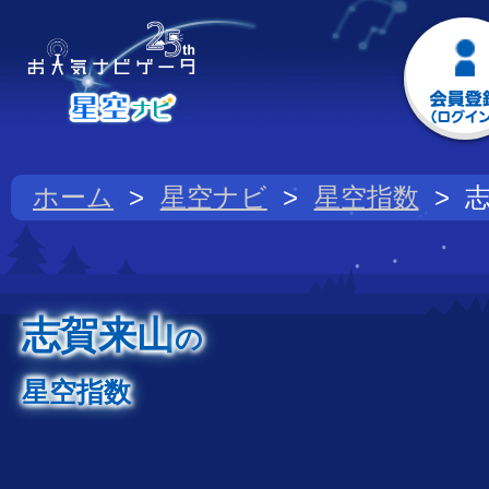
ホーム
星空ナビ
星空指数
志賀来山
の
星空指数