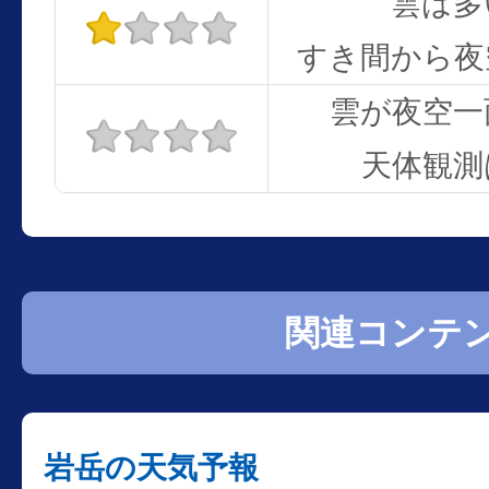
雲は多
すき間から夜
雲が夜空一
天体観測
関連コンテ
岩岳の天気予報