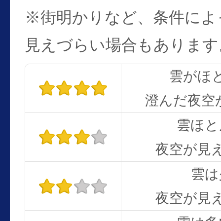
※街明かりなど、条件によ
見えづらい場合もあります
雲がほ
澄んだ夜空
雲ほと
夜空が見
雲は
夜空が見