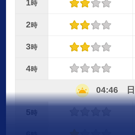
1
時
2
時
3
時
4
時
04:46 
5
時
6
時