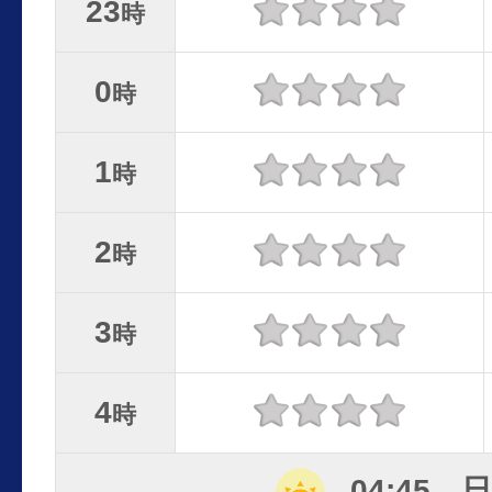
23
時
0
時
1
時
2
時
3
時
4
時
04:45 