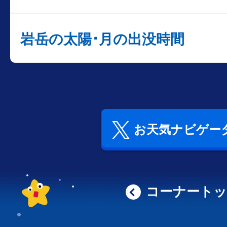
岩岳の太陽･月の出没時間
お天気ナビゲータ
コーナート