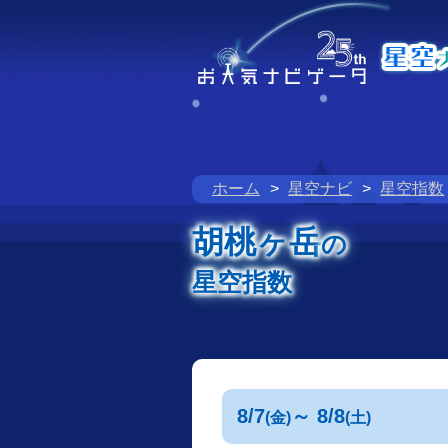
ホーム
星空ナビ
星空指数
胡桃ヶ岳
の
星空指数
8/7
～ 8/8
(金)
(土)