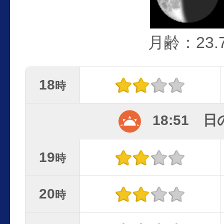
月齢：23.
18
時
18:51 
19
時
20
時