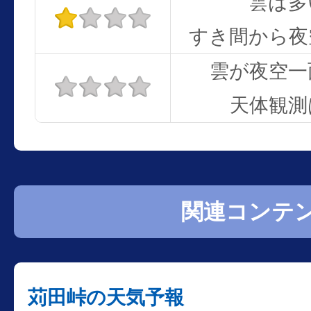
雲は多
すき間から夜
雲が夜空一
天体観測
関連コンテ
苅田峠の天気予報