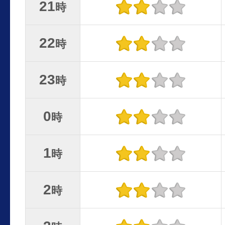
21
時
22
時
23
時
0
時
1
時
2
時