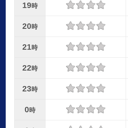
19
時
20
時
21
時
22
時
23
時
0
時