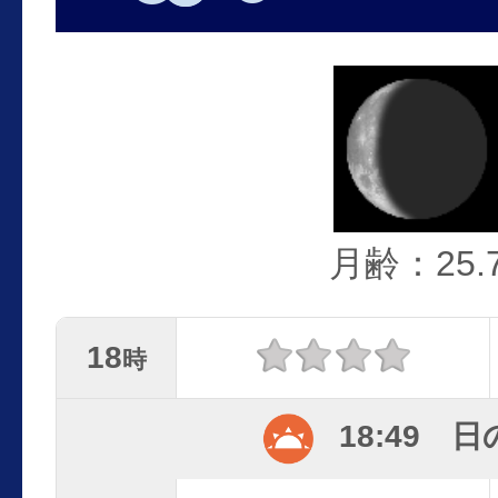
月齢：25.
18
時
18:49 