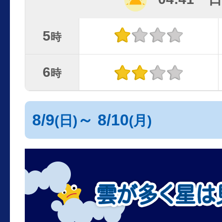
5
時
6
時
8/9
～ 8/10
(日)
(月)