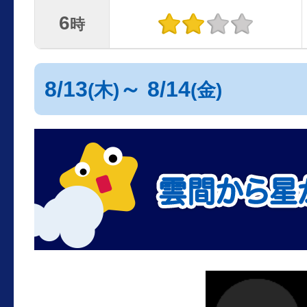
6
時
8/13
～ 8/14
(木)
(金)