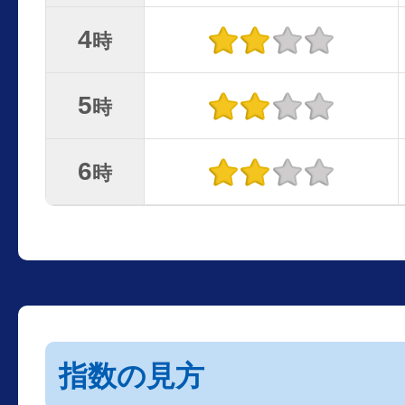
4
時
5
時
6
時
指数の見方