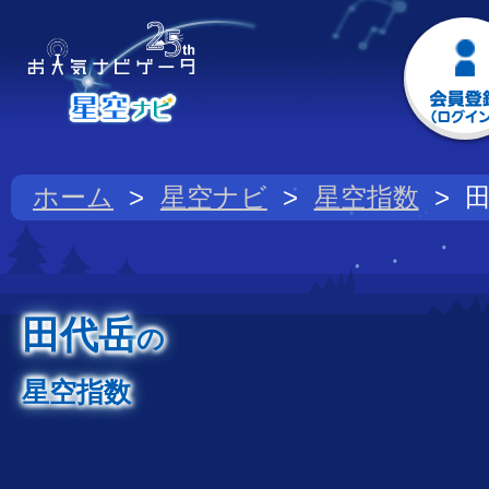
ホーム
星空ナビ
星空指数
田代岳
の
星空指数