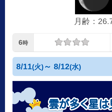
月齢：26.
6
時
8/11
～ 8/12
(火)
(水)