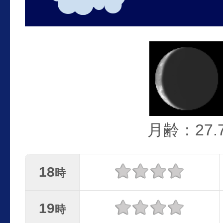
月齢：27.
18
時
19
時