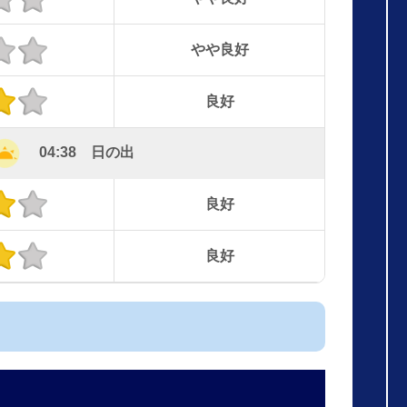
やや良好
良好
04:38 日の出
良好
良好