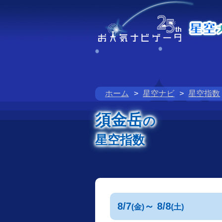
ホーム
星空ナビ
星空指数
須金岳
の
星空指数
8/7
～ 8/8
(金)
(土)