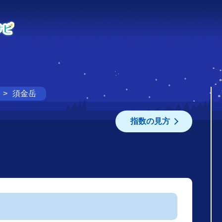
須金岳
指数の見方