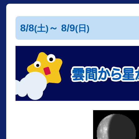
8/8
～ 8/9
(土)
(日)