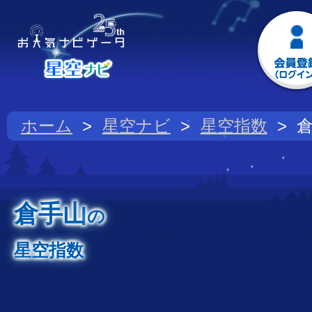
ホーム
星空ナビ
星空指数
倉手山
の
星空指数