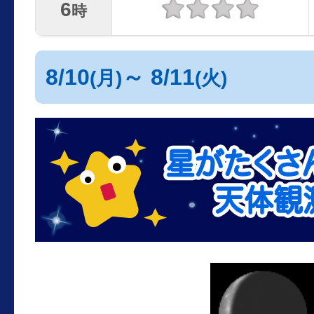
6
時
8/10
～ 8/11
(月)
(火)