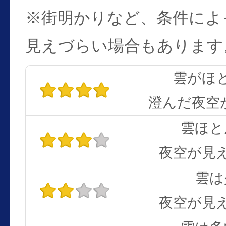
※街明かりなど、条件によ
見えづらい場合もあります
雲がほ
澄んだ夜空
雲ほと
夜空が見
雲は
夜空が見