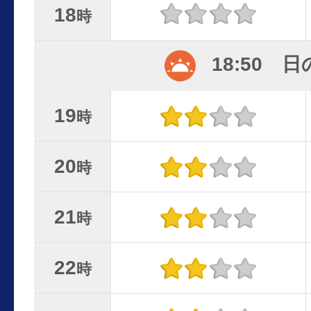
18
時
18:50 
19
時
20
時
21
時
22
時