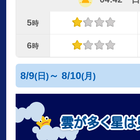
5
時
6
時
8/9
～ 8/10
(日)
(月)