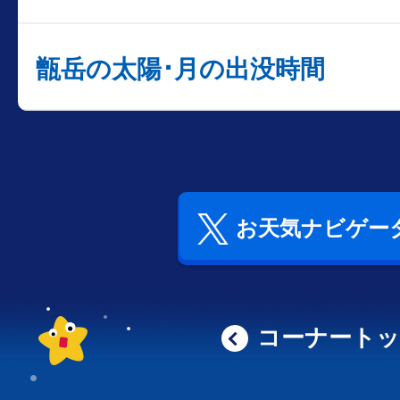
甑岳の太陽･月の出没時間
お天気ナビゲータ
コーナート