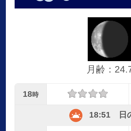
月齢：24.
18
時
18:51 