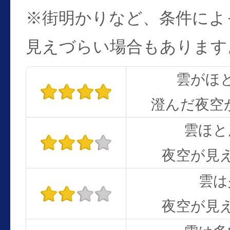
※街明かりなど、条件によ
見えづらい場合もあります
雲がほ
澄んだ夜空
雲ほと
夜空が見
雲は
夜空が見