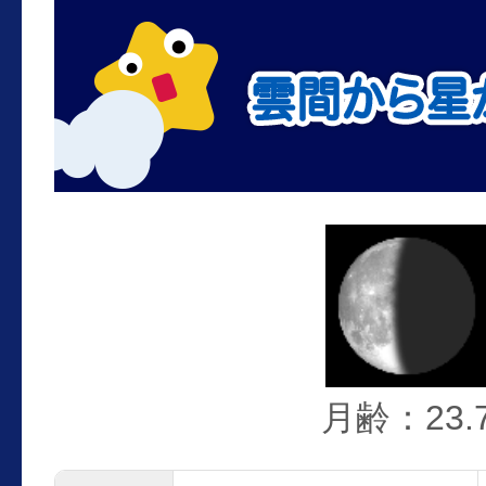
月齢：23.