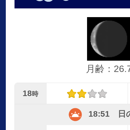
月齢：26.
18
時
18:51 