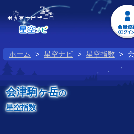
ホーム
星空ナビ
星空指数
会津駒ヶ岳
の
星空指数