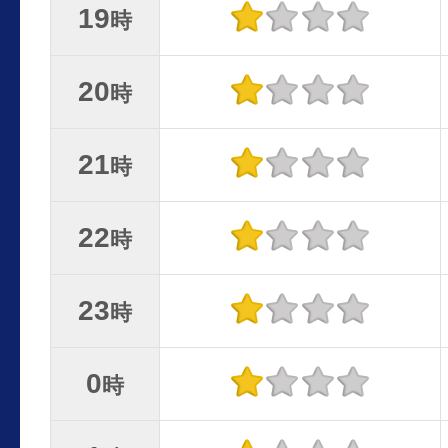
19
時
20
時
21
時
22
時
23
時
0
時