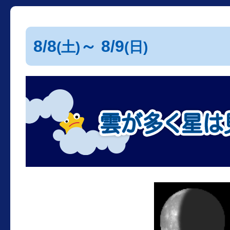
8/8
～ 8/9
(土)
(日)