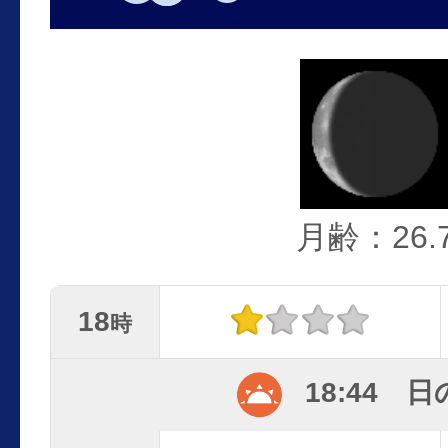
月齢：26.
18
時
18:44 