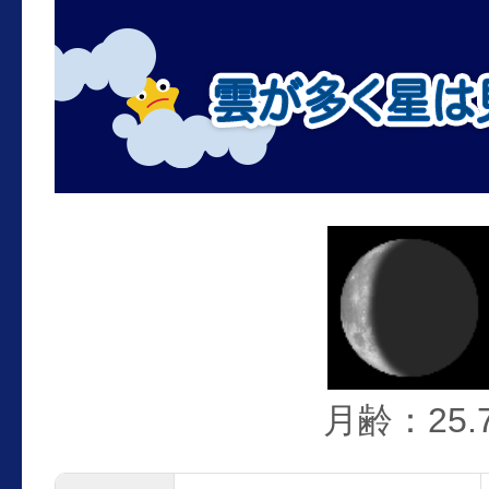
月齢：25.