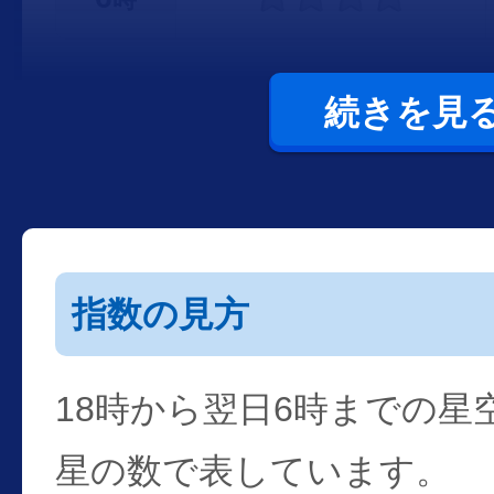
続きを見
指数の見方
18時から翌日6時までの星
星の数で表しています。