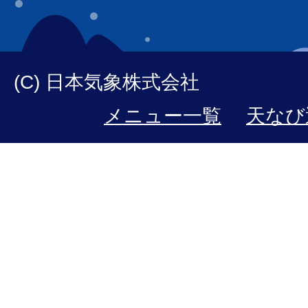
(C) 日本気象株式会社
メニュー一覧
天なび