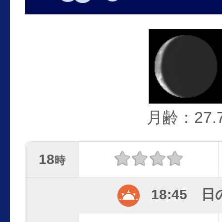
月齢：27.
18
時
18:45 