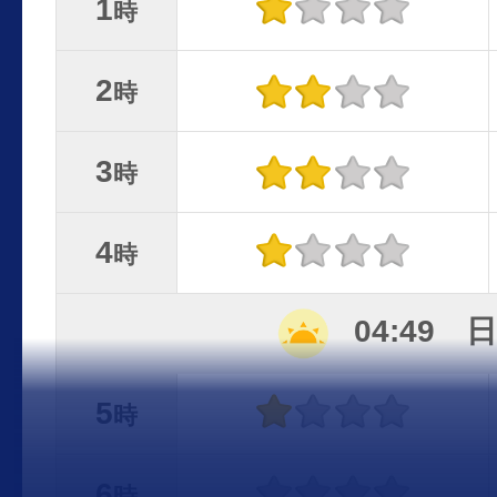
1
時
2
時
3
時
4
時
04:49 
5
時
6
時