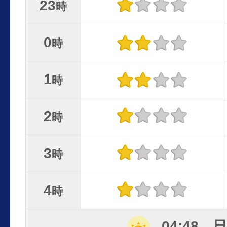
23
時
0
時
1
時
2
時
3
時
4
時
04:48 