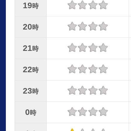
19
時
20
時
21
時
22
時
23
時
0
時