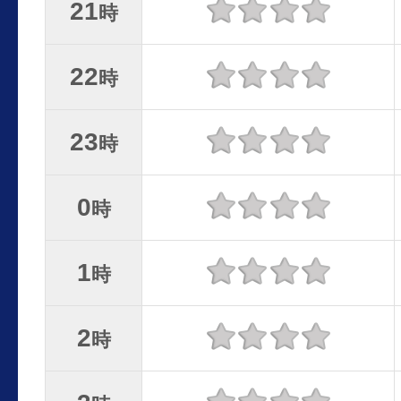
21
時
22
時
23
時
0
時
1
時
2
時