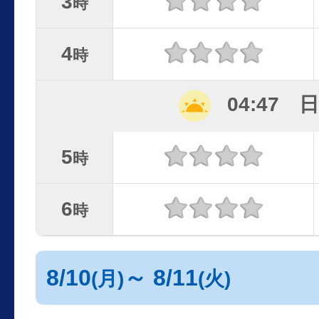
3
時
4
時
04:47 
5
時
6
時
8/10
～ 8/11
(月)
(火)